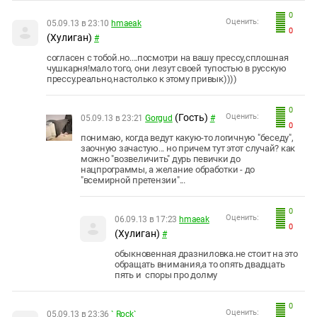
0
Оценить:
05.09.13 в 23:10
hmaeak
0
(Хулиган)
#
согласен с тобой.но....посмотри на вашу прессу,сплошная
чушкарня!мало того, они лезут своей тупостью в русскую
прессу.реально,настолько к этому привык))))
0
(Гость)
Оценить:
05.09.13 в 23:21
Gorgud
#
0
понимаю, когда ведут какую-то логичную "беседу",
заочную зачастую... но причем тут этот случай? как
можно "возвеличить" дурь певички до
нацпрограммы, а желание обработки - до
"всемирной претензии"...
0
Оценить:
06.09.13 в 17:23
hmaeak
0
(Хулиган)
#
обыкновенная дразниловка.не стоит на это
обращать внимания,а то опять двадцать
пять и споры про долму
0
Оценить:
05.09.13 в 23:36
` Rock`