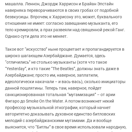
Южный Кавказ
машалла. Леннон, Джордж Харрисон и Брайан Эпстайн
ЮФО
наверняка переворачиваются в своих гробах от подобной
безвкусицы. Впрочем, к Харрисону это, может, буквального
отношения не имеет: согласно завещанию музыканта, его
тело кремировли, а прах развеяли над священной рекой Ганг.
Однако сути дела это не меняет.
Такое вот “искусство” ныне процветает и пропагандируется в
широко шагающем Азербайджане. Думается, здесь
“отличились” не столько музыканты (хотя что такое
“Yesterday”, и кто такие “The Beatles”, должны знать даже в
Азербайджане; просто им, наверное, заплатили,
идеологически накачали – и вась-вась), сколько инициаторы
данной пошлятины. Теперь там, наверное, пойдет
санкционированная тотальная “мугамизация” – от арии
Фигаро до Smoke On the Water. А потом возникнет некий
профессор музыкальной этнографии, который начнет
авторитетно доказывать духовное единство битловских
мелодий с азербайджанскими мугамами. Да и вообще
выяснится, что “Битлы” в свое время использовали народную,