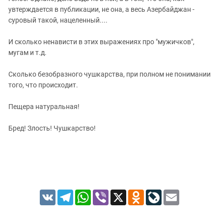
увтерждается в публикации, не она, а весь Азербайджан -
суровый такой, нацеленный....
И сколько ненависти в этих выражениях про "мужичков",
мугам и т.д.
Сколько безобразного чушкарства, при полном не понимании
того, что происходит.
Пещера натуральная!
Бред! Злость! Чушкарство!
VK
Telegram
WhatsApp
Viber
X
Odnoklassniki
LiveJournal
Email