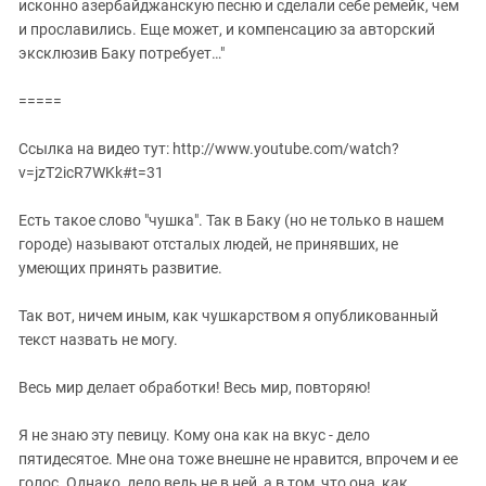
исконно азербайджанскую песню и сделали себе ремейк, чем
и прославились. Еще может, и компенсацию за авторский
эксклюзив Баку потребует…"
=====
Ссылка на видео тут: http://www.youtube.com/watch?
v=jzT2icR7WKk#t=31
Есть такое слово "чушка". Так в Баку (но не только в нашем
городе) называют отсталых людей, не принявших, не
умеющих принять развитие.
Так вот, ничем иным, как чушкарством я опубликованный
текст назвать не могу.
Весь мир делает обработки! Весь мир, повторяю!
Я не знаю эту певицу. Кому она как на вкус - дело
пятидесятое. Мне она тоже внешне не нравится, впрочем и ее
голос. Однако, дело ведь не в ней, а в том, что она, как