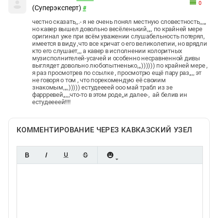
0
(Суперэксперт)
#
честно сказать,,.- я не очень понял местную словестность,,,,,
но кавер вышел довольно весёленький,,,, по крайней мере
оригинал уже при всём уважении слушабельность потерял,
имеется в виду ,что все кричат о его великолепии, но врядли
кто его слушает,,, а кавер в исполнении колоритных
музисполнителей-усачей и особенно несравненной дивы
выглядет довольно любопытненько,,,)))))) по крайней мере ,
я раз просмотрев по ссылке , просмотрю ещё пару раз,,,, эт
не говоря о том , что порекомендую её своиим
знакомым,,,,))))) естудеееей ооо май трабл из зе
фаррревей,,,,,что-то в этом роде,,и далее-, ай белив ин
естудеееей!!!!
КОММЕНТИРОВАНИЕ ЧЕРЕЗ КАВКАЗСКИЙ УЗЕЛ