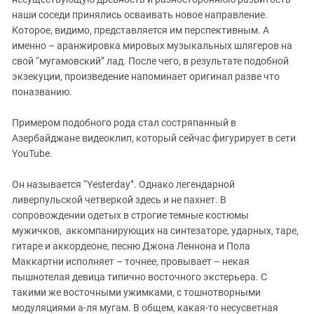
ЗАСТАВЛЯЕТ
Дагестан
наши соседи принялись осваивать новое направление.
КАВКАЗ ЗА ПАЛЕСТИНУ
Которое, видимо, представляется им перспективным. А
Ингушетия
ИНАКОМЫСЛИЕ В ЧЕЧНЕ
именно – аранжировка мировых музыкальных шлягеров на
Кабардино-Балкария
ПРЕСЛЕДОВАНИЕ АКТИВИСТОВ
свой “мугамовский” лад. После чего, в результате подобной
МОБИЛИЗАЦИЯ И ПРОТЕСТЫ
экзекуции, произведение напоминает оригинал разве что
Калмыкия
поназванию.
Карачаево-Черкесия
Краснодарский край
Примером подобного рода стал состряпанный в
Азербайджане видеоклип, который сейчас фигурирует в сети
Нагорный Карабах
YouTube.
Российская Федерация
Он называется “Yesterday”. Однако легендарной
Ростовская область
ливерпульской четверкой здесь и не пахнет. В
Северная Осетия - Алания
сопровождении одетых в строгие темные костюмы
СКФО
мужичков, аккомпанирующих на синтезаторе, ударных, таре,
гитаре и аккордеоне, песню Джона Леннона и Пола
Ставропольский край
Маккартни исполняет – точнее, провывает – некая
Чечня
пышнотелая девица типично восточного экстерьера. С
такими же восточными ужимками, с тошнотворными
Южная Осетия
модуляциями а-ля мугам. В общем, какая-то несусветная