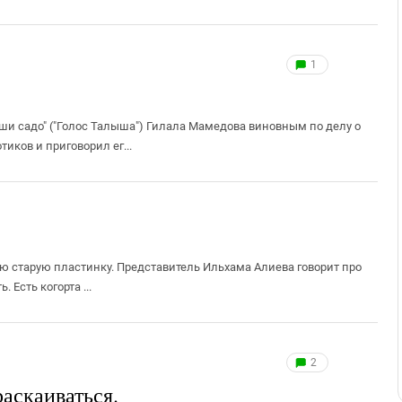
1
ши садо" ("Голос Талыша") Гилала Мамедова виновным по делу о
иков и приговорил ег...
аю старую пластинку. Представитель Ильхама Алиева говорит про
 Есть когорта ...
2
аскаиваться.