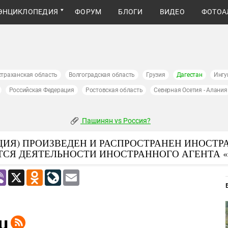
ЭНЦИКЛОПЕДИЯ
ФОРУМ
БЛОГИ
ВИДЕО
ФОТОА
страханская область
Волгоградская область
Грузия
Дагестан
Ингу
Российская Федерация
Ростовская область
Северная Осетия - Алания
Пашинян vs Россия?
ИЯ) ПРОИЗВЕДЕН И РАСПРОСТРАНЕН ИНОСТР
ТСЯ ДЕЯТЕЛЬНОСТИ ИНОСТРАННОГО АГЕНТА 
atsApp
Viber
X
Odnoklassniki
LiveJournal
Email
u