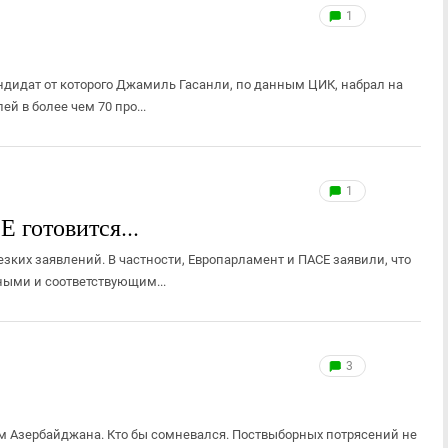
1
ндидат от которого Джамиль Гасанли, по данным ЦИК, набрал на
й в более чем 70 про...
1
 готовится...
зких заявлений. В частности, Европарламент и ПАСЕ заявили, что
ыми и соответствующим...
3
 Азербайджана. Кто бы сомневался. Поствыборных потрясений не