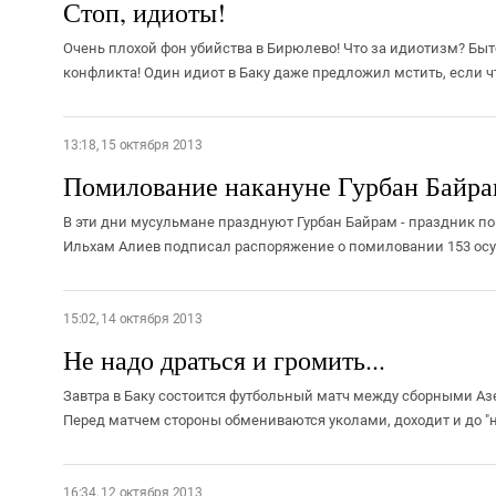
Стоп, идиоты!
Очень плохой фон убийства в Бирюлево! Что за идиотизм? Быт
конфликта! Один идиот в Баку даже предложил мстить, если что
13:18, 15 октября 2013
Помилование накануне Гурбан Байра
В эти дни мусульмане празднуют Гурбан Байрам - праздник 
Ильхам Алиев подписал распоряжение о помиловании 153 осу
15:02, 14 октября 2013
Не надо драться и громить...
Завтра в Баку состоится футбольный матч между сборными Аз
Перед матчем стороны обмениваются уколами, доходит и до "на
16:34, 12 октября 2013