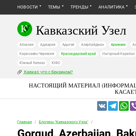
НОВОСТИ
ТЕМЫ
ТРЕНДЫ
АНАЛИТИКА
Кавказский Узел
Абхазия
Аджария
Адыгея
Азербайджан
Армения
А
Карачаево-Черкесия
Краснодарский край
Нагорный Карабах
Южный Кавказ
ЮФО
Кавказ: что с бензином?
НАСТОЯЩИЙ МАТЕРИАЛ (ИНФОРМАЦ
КАСАЕ
VK
Telegram
Wh
Главная
/
Блогеры "Кавказского Узла"
/
Gorgud, Azerbaijan, Bak