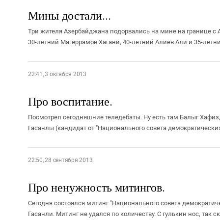
Мины достали...
Три жителя Азербайджана подорвались на мине на границе с 
30-летний Магеррамов Хагани, 40-летний Алиев Али и 35-летни
22:41, 3 октября 2013
Про воспитание.
Посмотрел сегодняшние теледебаты. Ну есть там Балыг Хафиз,
Гасанлы (кандидат от "Национального совета демократических с
22:50, 28 сентября 2013
Про ненужность митингов.
Сегодня состоялся митинг "Национального совета демократи
Гасанли. Митинг не удался по количеству. С гулькин нос, так ска