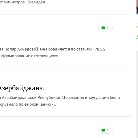
т министров. Президен...
1
а Гюляр Ахмедовой. Она обвиняется по статьям 178.3.2
нформирование о готовящихся...
Азербайджана.
ы Азербайджанской Республики. Церемония инаугурации была
 узнало по ее окончанию -...
4