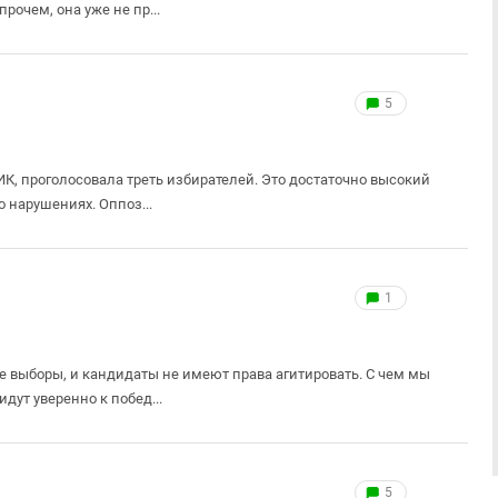
рочем, она уже не пр...
5
ИК, проголосовала треть избирателей. Это достаточно высокий
о нарушениях. Оппоз...
1
е выборы, и кандидаты не имеют права агитировать. С чем мы
дут уверенно к побед...
5