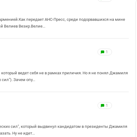
Арменией.Как передает АНС-Пресс, среди подорвавшихся на мине
й Велиев Везир.Велие...
1
 который ведет себя не в рамках приличия. Но я не понял Джамиля
ил"). Зачем опу...
1
ческих сил", который выдвинул кандидатом в президенты Джамиля
зать. Ну не идет...