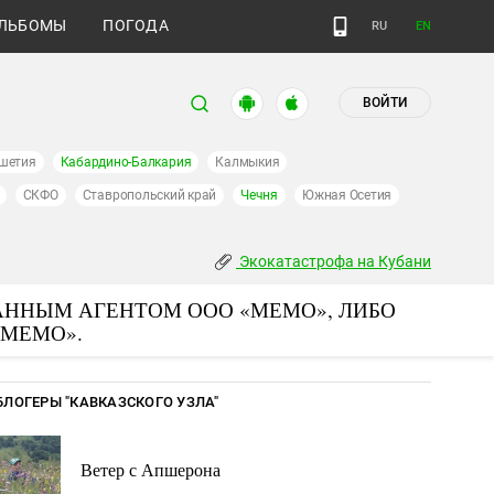
ЛЬБОМЫ
ПОГОДА
RU
EN
ВОЙТИ
шетия
Кабардино-Балкария
Калмыкия
СКФО
Ставропольский край
Чечня
Южная Осетия
Экокатастрофа на Кубани
АННЫМ АГЕНТОМ ООО «МЕМО», ЛИБО
«МЕМО».
БЛОГЕРЫ "КАВКАЗСКОГО УЗЛА"
Ветер с Апшерона