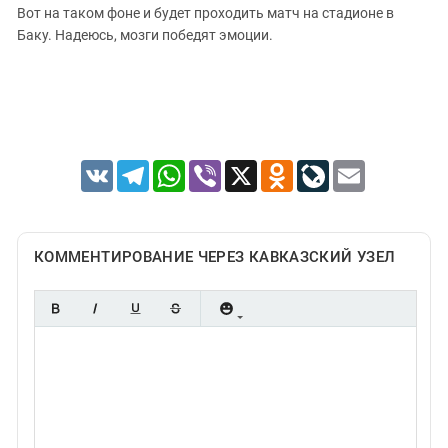
Южный Кавказ
Вот на таком фоне и будет проходить матч на стадионе в
ЮФО
Баку. Надеюсь, мозги победят эмоции.
VK
Telegram
WhatsApp
Viber
X
Odnoklassniki
LiveJournal
Email
КОММЕНТИРОВАНИЕ ЧЕРЕЗ КАВКАЗСКИЙ УЗЕЛ