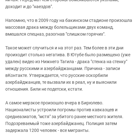
ЗАСТАВЛЯЕТ
Дагестан
доходит и до "наездов".
КАВКАЗ ЗА ПАЛЕСТИНУ
Ингушетия
ИНАКОМЫСЛИЕ В ЧЕЧНЕ
Напомню, что в 2009 году на бакинском стадионе произошла
Кабардино-Балкария
ПРЕСЛЕДОВАНИЕ АКТИВИСТОВ
массовая драка между болельщиками двух команд,
МОБИЛИЗАЦИЯ И ПРОТЕСТЫ
вмешался спецназ, разогнав "слишком горячих".
Калмыкия
Карачаево-Черкесия
Такое может случиться и на этот раз. Тем более в эти дни
Краснодарский край
проиходит столько негатива. В Ютубе было размещено (уже
удален) видео из Нижнего Тагила - драка "стенка на стенку"
Нагорный Карабах
между русскими и азербайджанцами. Причина - записи
Российская Федерация
вКонтакте. Утверждается, что русские оскорбили
азербайджанцев, те вызвали их в реал, ну и выяснили
Ростовская область
отношения. Били не подетски, кстати.
Северная Осетия - Алания
СКФО
А самое мерзкое произошло вчера в Бирюлево.
Националисты устроили погромы против кавказцев и
Ставропольский край
среднеазиатов, "мстя" за убитого ранее местного жителя.
Чечня
Подозреваемый тоже азербайджанец. Полиция затем
задержала 1200 человек - все мигранты.
Южная Осетия