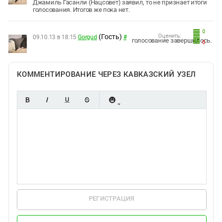
Джамиль Гасанли (Нацсовет) заявил, то не признает итоги
голосования. Итогов же пока нет.
0
(Гость)
Оценить:
09.10.13 в 18:15
Gorgud
#
голосование завершилось.
0
КОММЕНТИРОВАНИЕ ЧЕРЕЗ КАВКАЗСКИЙ УЗЕЛ
РЕГИСТРАЦИЯ