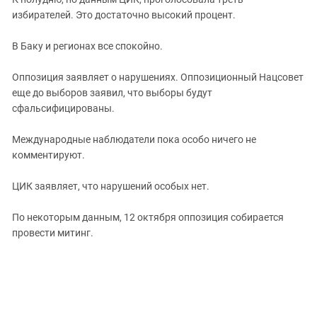
ЗАСТАВЛЯЕТ
Дагестан
избирателей. Это достаточно высокий процент.
КАВКАЗ ЗА ПАЛЕСТИНУ
Ингушетия
ИНАКОМЫСЛИЕ В ЧЕЧНЕ
В Баку и регионах все спокойно.
Кабардино-Балкария
ПРЕСЛЕДОВАНИЕ АКТИВИСТОВ
МОБИЛИЗАЦИЯ И ПРОТЕСТЫ
Оппозиция заявляет о нарушениях. Оппозиционный Нацсовет
Калмыкия
еще до выборов заявил, что выборы будут
Карачаево-Черкесия
сфальсифицированы.
Краснодарский край
Международные наблюдатели пока особо ничего не
Нагорный Карабах
комментируют.
Российская Федерация
ЦИК заявляет, что нарушений особых нет.
Ростовская область
Северная Осетия - Алания
По некоторым данным, 12 октября оппозиция собирается
СКФО
провести митинг.
Ставропольский край
Чечня
Южная Осетия