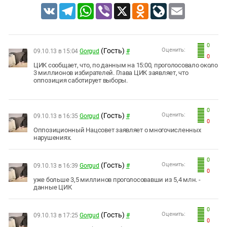
Южный Кавказ
VK
Telegram
WhatsApp
Viber
X
Odnoklassniki
LiveJournal
Email
ЮФО
0
(Гость)
Оценить:
09.10.13 в 15:04
Gorgud
#
0
ЦИК сообщает, что, по данным на 15:00, проголосовало около
3 миллионов избирателей. Глава ЦИК заявляет, что
оппозиция саботирует выборы.
0
(Гость)
Оценить:
09.10.13 в 16:35
Gorgud
#
0
Оппозиционный Нацсовет заявляет о многочисленных
нарушениях.
0
(Гость)
Оценить:
09.10.13 в 16:39
Gorgud
#
0
уже больше 3,5 миллинов проголосовавши из 5,4 млн. -
данные ЦИК
0
(Гость)
Оценить:
09.10.13 в 17:25
Gorgud
#
0