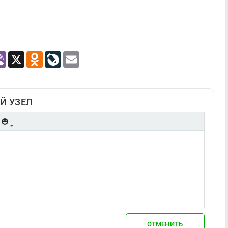
atsApp
Viber
X
Odnoklassniki
LiveJournal
Email
Й УЗЕЛ
ОТМЕНИТЬ