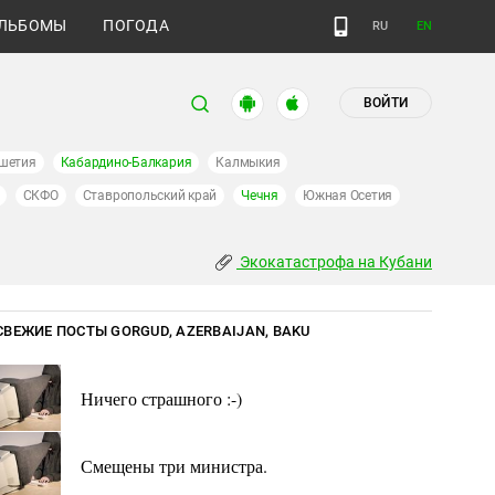
ЛЬБОМЫ
ПОГОДА
RU
EN
ВОЙТИ
шетия
Кабардино-Балкария
Калмыкия
СКФО
Ставропольский край
Чечня
Южная Осетия
Экокатастрофа на Кубани
СВЕЖИЕ ПОСТЫ GORGUD, AZERBAIJAN, BAKU
Ничего страшного :-)
Смещены три министра.