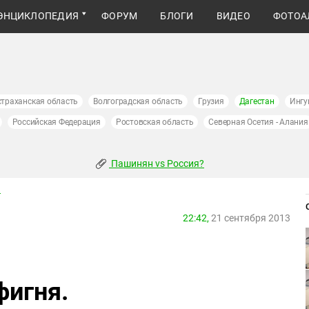
ЭНЦИКЛОПЕДИЯ
ФОРУМ
БЛОГИ
ВИДЕО
ФОТОА
страханская область
Волгоградская область
Грузия
Дагестан
Ингу
Российская Федерация
Ростовская область
Северная Осетия - Алания
Пашинян vs Россия?
u
22:42,
21 сентября 2013
фигня.