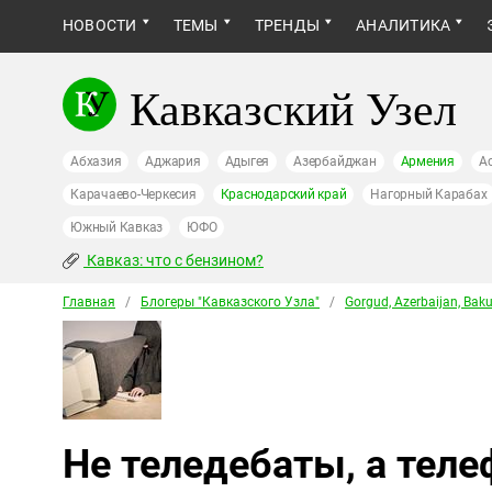
НОВОСТИ
ТЕМЫ
ТРЕНДЫ
АНАЛИТИКА
Кавказский Узел
Абхазия
Аджария
Адыгея
Азербайджан
Армения
А
Карачаево-Черкесия
Краснодарский край
Нагорный Карабах
Южный Кавказ
ЮФО
Кавказ: что с бензином?
Главная
/
Блогеры "Кавказского Узла"
/
Gorgud, Azerbaijan, Bak
Не теледебаты, а теле