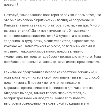
Южный Кавказ
повести?
ЮФО
Пожалуй, самое главное новаторство заключалось в том, что
это был откровенно критический взгляд на современный
Кавказ глазами кавказского автора, то есть, изнутри. Много
вы знаете таких? Да их практически нет. О чем писали
советские кавказские писатели? О мудрости, о вековых
традициях, о трудностях, о силе характера, о красотах гор,
конечно же. Написать честно о себе, со всеми минусами, в
отрыве от мифологизированного представления о
«маленьких, но гордых», храбрости не хватало ни у кого. Если
ошибаюсь, поправьте и назовите такие имена, произведения.
Ганиева же представляла первое не советское поколение, и
оказалось, что у них есть свой, оригинальный взгляд, способ
подачи текста. В повести не то, что нет никакого
морализаторства, никакого очевидного для читателя на
блюдечке вывода, там нет голоса главного героя, он
беспристрастный наблюдатель. Более того, повесть
выстроена совершенно не в советской традиции, и это