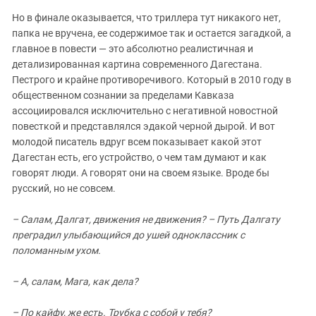
Но в финале оказывается, что триллера тут никакого нет,
папка не вручена, ее содержимое так и остается загадкой, а
главное в повести — это абсолютно реалистичная и
детализированная картина современного Дагестана.
Пестрого и крайне противоречивого. Который в 2010 году в
общественном сознании за пределами Кавказа
ассоциировался исключительно с негативной новостной
повесткой и представлялся эдакой черной дырой. И вот
молодой писатель вдруг всем показывает какой этот
Дагестан есть, его устройство, о чем там думают и как
говорят люди. А говорят они на своем языке. Вроде бы
русский, но не совсем.
– Салам, Далгат, движения не движения? – Путь Далгату
преградил улыбающийся до ушей одноклассник с
поломанным ухом.
– А, салам, Мага, как дела?
– По кайфу, же есть. Трубка с собой у тебя?