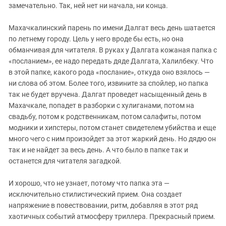
замечательно. Так, ней нет ни начала, ни конца.
Махачкалинский парень по имени Далгат весь день шатается
по летнему городу. Цель у него вроде бы есть, но она
обманчивая для читателя. В руках у Далгата кожаная папка с
«посланием», ее надо передать дяде Далгата, Халилбеку. Что
в этой папке, какого рода «послание», откуда оно взялось —
ни слова об этом. Более того, извините за спойлер, но папка
так не будет вручена. Далгат проведет насыщенный день в
Махачкале, попадет в разборки с хулиганами, потом на
свадьбу, потом к родственникам, потом салафиты, потом
модники и хипстеры, потом станет свидетелем убийства и еще
много чего с ним произойдет за этот жаркий день. Но дядю он
так и не найдет за весь день. А что было в папке так и
останется для читателя загадкой.
И хорошо, что не узнает, потому что папка эта —
исключительно стилистический прием. Она создает
напряжение в повествовании, ритм, добавляя в этот ряд
хаотичных событий атмосферу триллера. Прекрасный прием.