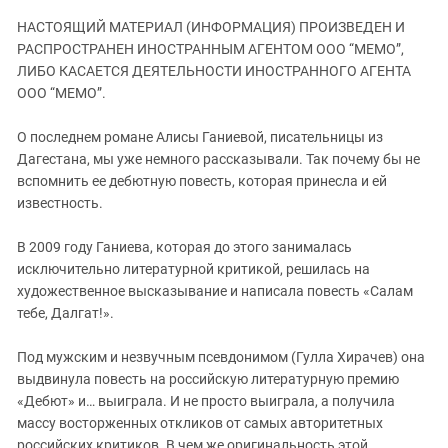
ЗАСТАВЛЯЕТ
Дагестан
НАСТОЯЩИЙ МАТЕРИАЛ (ИНФОРМАЦИЯ) ПРОИЗВЕДЕН И
КАВКАЗ ЗА ПАЛЕСТИНУ
Ингушетия
РАСПРОСТРАНЕН ИНОСТРАННЫМ АГЕНТОМ ООО “МЕМО”,
ИНАКОМЫСЛИЕ В ЧЕЧНЕ
ЛИБО КАСАЕТСЯ ДЕЯТЕЛЬНОСТИ ИНОСТРАННОГО АГЕНТА
Кабардино-Балкария
ПРЕСЛЕДОВАНИЕ АКТИВИСТОВ
ООО “МЕМО”.
МОБИЛИЗАЦИЯ И ПРОТЕСТЫ
Калмыкия
О последнем романе Алисы Ганиевой, писательницы из
Карачаево-Черкесия
Дагестана, мы уже немного рассказывали. Так почему бы не
Краснодарский край
вспомнить ее дебютную повесть, которая принесла и ей
известность.
Нагорный Карабах
Российская Федерация
В 2009 году Ганиева, которая до этого занималась
Ростовская область
исключительно литературной критикой, решилась на
художественное высказывание и написала повесть «Салам
Северная Осетия - Алания
тебе, Далгат!».
СКФО
Под мужским и незвучным псевдонимом (Гулла Хирачев) она
Ставропольский край
выдвинула повесть на российскую литературную премию
Чечня
«Дебют» и… выиграла. И не просто выиграла, а получила
Южная Осетия
массу восторженных откликов от самых авторитетных
российских критиков. В чем же оригинальность этой