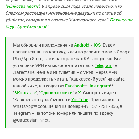
"убийства чести"
. В апреле 2024 года стало известно, что
Следком расследует исчезновение девушки по статье об
убийстве, говорится в справке "Кавказского узла" "
Похищение
Седы Сулеймановой
".
Мы обновили приложения на
Android
и
IOS
! Будем
признательны за критику, идеи по развитию как в Google
Play/App Store, так и на страницах КУ в соцсетях. Без
установки VPN вы можете читать нас в
Telegram
(в
Дагестане, Чечне и Ингушетии – с VPN). Через VPN
можно продолжать читать "Кавказский узел" на сайте,
как обычно, и в соцсетях
Facebook
**,
Instagram
**,
"
ВКонтакте
", "
Одноклассники
" и
X
. Смотреть видео
"Кавказского узла" можно в
YouTube
. Присылайте в
WhatsApp** сообщения на номер +49 157 72317856, в
Telegram – на тот же номер или пишите по адресу
@Caucasian_Knot.