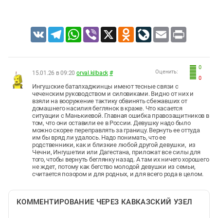
VK
Telegram
WhatsApp
Viber
X
Odnoklassniki
LiveJournal
Email
Print
0
Оценить:
15.01.26 в 09:20
orval.kilback
#
0
Ингушские баталхаджинцы имеют тесные связи с
чеченским руководством и силовиками. Видно от них и
взяли на вооружение тактику обвинять сбежавших от
домашнего насилия беглянок в краже. Что касается
ситуации с Манькиевой. Главная ошибка правозащитников в
том, что они оставили ее в России. Девушку надо было
можно скорее переправлять за границу. Вернуть ее оттуда
им бы вряд ли удалось. Надо понимать, что ее
родственники, как и близкие любой другой девушки, из
Чечни, Ингушетии или Дагестана, приложат все силы для
того, чтобы вернуть беглянку назад. А там их ничего хорошего
не ждет, потому как бегство молодой девушки из семьи,
считается позором и для родных, и для всего рода в целом.
КОММЕНТИРОВАНИЕ ЧЕРЕЗ КАВКАЗСКИЙ УЗЕЛ