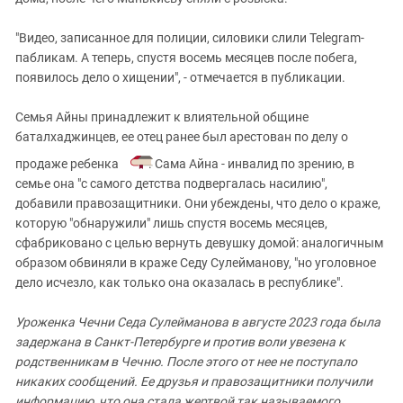
"Видео, записанное для полиции, силовики слили Telegram-
пабликам. А теперь, спустя восемь месяцев после побега,
появилось дело о хищении", - отмечается в публикации.
Семья Айны принадлежит к влиятельной общине
баталхаджинцев, ее отец ранее был арестован по делу о
продаже ребенка
. Сама Айна - инвалид по зрению, в
семье она "с самого детства подвергалась насилию",
добавили правозащитники. Они убеждены, что дело о краже,
которую "обнаружили" лишь спустя восемь месяцев,
сфабриковано с целью вернуть девушку домой: аналогичным
образом обвиняли в краже Седу Сулейманову, "но уголовное
дело исчезло, как только она оказалась в республике".
Уроженка Чечни Седа Сулейманова в августе 2023 года была
задержана в Санкт-Петербурге и против воли увезена к
родственникам в Чечню. После этого от нее не поступало
никаких сообщений. Ее друзья и правозащитники получили
информацию, что она стала жертвой так называемого