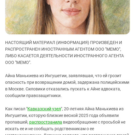
ЗАСТАВЛЯЕТ
Дагестан
КАВКАЗ ЗА ПАЛЕСТИНУ
Ингушетия
ИНАКОМЫСЛИЕ В ЧЕЧНЕ
Кабардино-Балкария
ПРЕСЛЕДОВАНИЕ АКТИВИСТОВ
МОБИЛИЗАЦИЯ И ПРОТЕСТЫ
Калмыкия
НАСТОЯЩИЙ МАТЕРИАЛ (ИНФОРМАЦИЯ) ПРОИЗВЕДЕН И
Карачаево-Черкесия
РАСПРОСТРАНЕН ИНОСТРАННЫМ АГЕНТОМ ООО "МЕМО",
Краснодарский край
ЛИБО КАСАЕТСЯ ДЕЯТЕЛЬНОСТИ ИНОСТРАННОГО АГЕНТА
Нагорный Карабах
ООО "МЕМО".
Российская Федерация
Айна Манькиева из Ингушетии, заявлявшая, что ей грозит
Ростовская область
опасность при возвращении домой, задержана полицейскими
в Москве. Силовики отказались пускать к Айне адвоката,
Северная Осетия - Алания
сообщили правозащитники.
СКФО
Ставропольский край
Как писал "
Кавказский узел
", 20-летняя Айна Манькиева из
Ингушетии, которую близкие весной 2025 года объявили
Чечня
пропавшей,
распространила
видеообращение с просьбой не
Южная Осетия
искать ее и не сообщать родственникам о ее