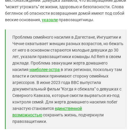
местонахождении. Девушка заявила, что возвращение домой
Южный Кавказ
"может угрожать" ее жизни, здоровью и безопасности. Слова
ЮФО
беглянок об опасности возвращения домой имеют под собой
веские основания,
указали
правозащитницы.
Проблема семейного насилия в Дагестане, Ингушетии и
Чечне охватывает женщин разных возрастов, но бежать
от него в основном стараются молодые девушки до 30
лет, указали правозащитники команды Ad Rem в своем
докладе. Проблема эвакуации жертв домашнего
насилия
наиболее остра
в этих регионах, поскольку там
власти и силовики принимают сторону семейных
агрессоров. В июне 2023 года BBC выпустила
документальный фильм "Когда я сбежала" о девушках с
Северного Кавказа, которые смогли вырваться из-под
контроля семей. Для жертв домашнего насилия побег
зачастую становится
единственной
возможностью
сохранить жизнь, подчеркнули
правозащитники.