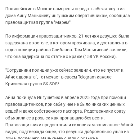
Полицейские в Москве намерены передать сбежавшую из
дома Айну Манькиеву ингушским оперативникам, сообщила
правозащитная группа "Марем".
По информации правозащитников, 21-летняя девушка была
задержана в хостеле, в котором проживала, и доставлена в
отдел полиции района Свиблово. Там Манькиевой заявили,
что она задержана по статье о краже (158 УК России).
"Сотрудники полиции уже сейчас заявили, что не пустят к
Айне адвоката", - отмечает в своем Telegram-канале
Кризисная группа SK SOS*.
Айна покинула Ингушетию в апреле 2025 года при помощи
правозащитников, при себе у нее не было никаких ценных
вещей и даже собственного паспорта. Родственники сразу
объявили ее в розыск как пропавшую без вести.
Правозащитники предоставили силовикам записанное Айной
видео, подтверждающее, что девушка добровольно ушла из
дома, после чего Манькиеву сняли с розыска.