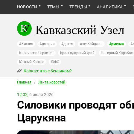
НОВОСТИ
ТЕМЫ
ТРЕНДЫ
АНАЛИТИКА
Кавказский Узел
Абхазия
Аджария
Адыгея
Азербайджан
Армения
А
Карачаево-Черкесия
Краснодарский край
Нагорный Карабах
Южный Кавказ
ЮФО
Кавказ: что с бензином?
Главная
/
Лента новостей
12:02,
6 июля 2026
Силовики проводят об
Царукяна