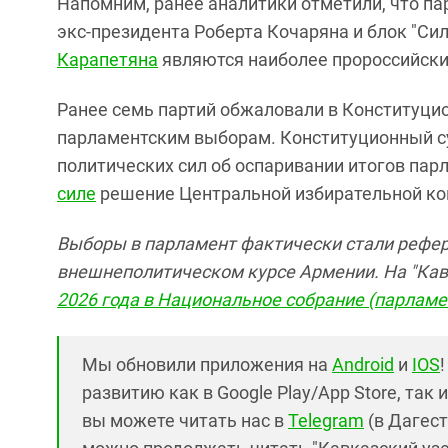
Напомним, ранее аналитики отметили, что па
экс-президента Роберта Кочаряна и блок "С
Карапетяна
являются наиболее пророссийски
Ранее семь партий обжаловали в Конституци
парламентским выборам. Конституционный с
политических сил об оспаривании итогов пар
силе
решение Центральной избирательной ком
Выборы в парламент фактически стали рефе
внешнеполитическом курсе Армении. На "Кавк
2026 года в Национальное собрание (парлам
Мы обновили приложения на
Android
и
IOS
развитию как в Google Play/App Store, так 
вы можете читать нас в
Telegram
(в Дагест