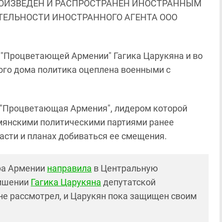
ОИЗВЕДЕН И РАСПРОСТРАНЕН ИНОСТРАННЫМ
ЯТЕЛЬНОСТИ ИНОСТРАННОГО АГЕНТА ООО
 "Процветающей Армении" Гагика Царукяна и во
ного дома политика оцеплена военными с
я "Процветающая Армения", лидером которой
рмянскими политическими партиями ранее
асти и планах добиваться ее смещения.
ура Армении
направила
в Центральную
лишении
Гагика Царукяна
депутатской
не рассмотрел, и Царукян пока защищен своим