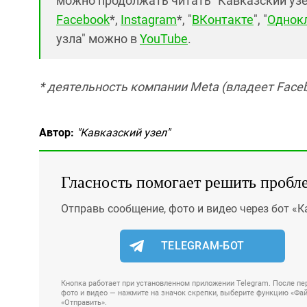
можно продолжать читать "Кавказский узел"
Facebook
*,
Instagram
*, "
ВКонтакте
", "
Однок
узла" можно в
YouTube
.
* деятельность компании Meta (владеет Faceb
Автор:
"Кавказский узел"
Гласность помогает решить пробл
Отправь сообщение, фото и видео через бот «К
TELEGRAM-БОТ
Кнопка работает при установленном приложении Telegram. После пер
фото и видео — нажмите на значок скрепки, выберите функцию «Файл
«Отправить».