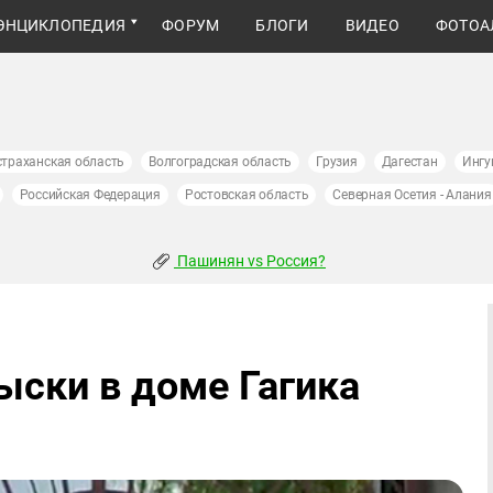
ЭНЦИКЛОПЕДИЯ
ФОРУМ
БЛОГИ
ВИДЕО
ФОТОА
страханская область
Волгоградская область
Грузия
Дагестан
Ингу
Российская Федерация
Ростовская область
Северная Осетия - Алания
Пашинян vs Россия?
ыски в доме Гагика