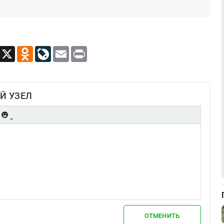
App
Viber
X
Odnoklassniki
LiveJournal
Email
Print
Й УЗЕЛ
ОТМЕНИТЬ