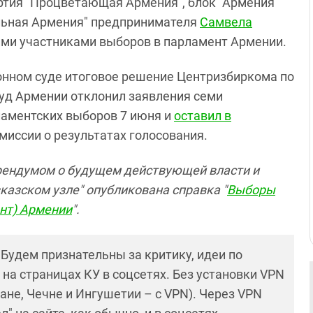
ртия "Процветающая Армения", блок "Армения"
ильная Армения" предпринимателя
Самвела
ми участниками выборов в парламент Армении.
онном суде итоговое решение Центризбиркома по
уд Армении отклонил заявления семи
ламентских выборов 7 июня и
оставил в
иссии о результатах голосования.
рендумом о будущем действующей власти и
азском узле" опубликована справка "
Выборы
ент) Армении
".
! Будем признательны за критику, идеи по
и на страницах КУ в соцсетях. Без установки VPN
ане, Чечне и Ингушетии – с VPN). Через VPN