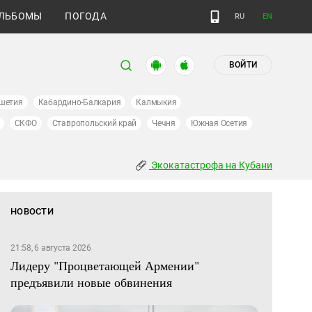
ЛЬБОМЫ
ПОГОДА
RU
EN
ВОЙТИ
шетия
Кабардино-Балкария
Калмыкия
СКФО
Ставропольский край
Чечня
Южная Осетия
Экокатастрофа на Кубани
НОВОСТИ
21:58, 6 августа 2026
Лидеру "Процветающей Армении"
предъявили новые обвинения