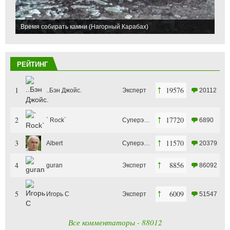
Время собирать камни (Нагорный Карабах)
РЕЙТИНГ
1
19576
..Бэн Джойс.
Эксперт
20112
2
17720
` Rock`
Суперэксперт
6890
3
11570
Albert
Суперэксперт
20379
4
8856
guran
Эксперт
86092
5
6009
Игорь С
Эксперт
51547
Все комментаторы - 88012