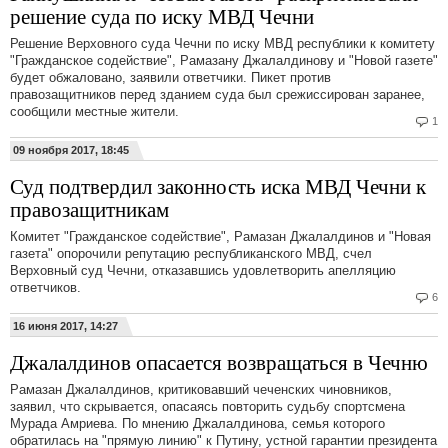
решение суда по иску МВД Чечни
Решение Верховного суда Чечни по иску МВД республики к комитету
"Гражданское содействие", Рамазану Джалалдинову и "Новой газете"
будет обжаловано, заявили ответчики. Пикет против
правозащитников перед зданием суда был срежиссирован заранее,
сообщили местные жители.
1
09 ноября 2017, 18:45
Суд подтвердил законность иска МВД Чечни к
правозащитникам
Комитет "Гражданское содействие", Рамазан Джалалдинов и "Новая
газета" опорочили репутацию республиканского МВД, счел
Верховный суд Чечни, отказавшись удовлетворить апелляцию
ответчиков.
6
16 июня 2017, 14:27
Джалалдинов опасается возвращаться в Чечню
Рамазан Джалалдинов, критиковавший чеченских чиновников,
заявил, что скрывается, опасаясь повторить судьбу спортсмена
Мурада Амриева. По мнению Джалалдинова, семья которого
обратилась на "прямую линию" к Путину, устной гарантии президента