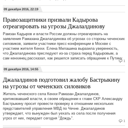
09 декабря 2016, 22:19
Правозащитники призвали Кадырова
отреагировать на угрозы Джалалдинову
Рамзан Кадыров и власти России должны отреагировать на
заявления Рамазана Джалалдинова об угрозах со стороны чеченских
силовиков, заявили участники пресс-конференции в Москве с
участием жителя Кенхи. Елена Милашина выразила уверенность,
что Джалалдинова преследуют из-за страха перед Кадыровым, а
сам кенхинец рассказал, как решился записать обращение к Путину.
1
09 декабря 2016, 14:55
Джалалдинов подготовил жалобу Бастрыкину
на угрозы от чеченских силовиков
Житель чеченского села Кенхи Рамазан Джалалдинов,
критиковавший власти, в своем обращении к главе СКР Александру
Бастрыкину просит провести проверку в отношении нескольких
представителей управления МВД по Чечне. Джалалдинов
утверждает, что вынужден был уехать из села после получения
угроз от них, передает сегодня "Дождь".
1