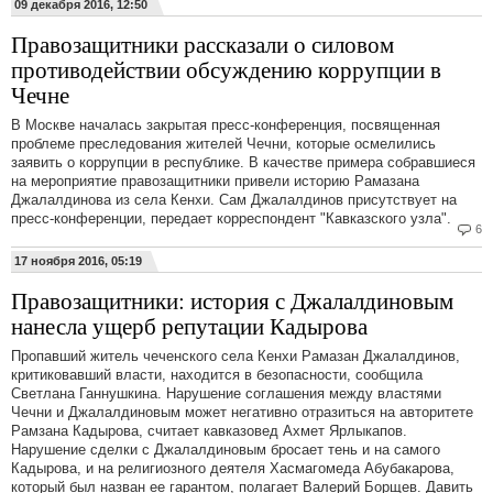
09 декабря 2016, 12:50
Правозащитники рассказали о силовом
противодействии обсуждению коррупции в
Чечне
В Москве началась закрытая пресс-конференция, посвященная
проблеме преследования жителей Чечни, которые осмелились
заявить о коррупции в республике. В качестве примера собравшиеся
на мероприятие правозащитники привели историю Рамазана
Джалалдинова из села Кенхи. Сам Джалалдинов присутствует на
пресс-конференции, передает корреспондент "Кавказского узла".
6
17 ноября 2016, 05:19
Правозащитники: история с Джалалдиновым
нанесла ущерб репутации Кадырова
Пропавший житель чеченского села Кенхи Рамазан Джалалдинов,
критиковавший власти, находится в безопасности, сообщила
Светлана Ганнушкина. Нарушение соглашения между властями
Чечни и Джалалдиновым может негативно отразиться на авторитете
Рамзана Кадырова, считает кавказовед Ахмет Ярлыкапов.
Нарушение сделки с Джалалдиновым бросает тень и на самого
Кадырова, и на религиозного деятеля Хасмагомеда Абубакарова,
который был назван ее гарантом, полагает Валерий Борщев. Давить