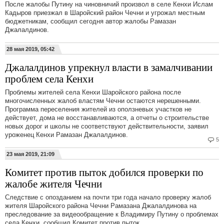
После жалобы Путину на чиновничий произвол в селе Кенхи Ислам
Кадыров приезжал в Шаройский район Чечни и угрожал местным
бюджетникам, сообщил сегодня автор жалобы Рамазан
Джалалдинов.
28 мая 2019, 05:42
Джалалдинов упрекнул власти в замалчивании
проблем села Кенхи
Проблемы жителей села Кенхи Шаройского района после
многочисленных жалоб властям Чечни остаются нерешенными.
Программа переселения жителей из оползневых участков не
действует, дома не восстанавливаются, а отчеты о строительстве
новых дорог и школы не соответствуют действительности, заявил
уроженец Кенхи Рамазан Джалалдинов.
5
23 мая 2019, 21:09
Комитет против пыток добился проверки по
жалобе жителя Чечни
Следствие с опозданием на почти три года начало проверку жалоб
жителя Шаройского района Чечни Рамазана Джалалдинова на
преследование за видеообращение к Владимиру Путину о проблемах
села Кенхи, сообщил Комитет против пыток.